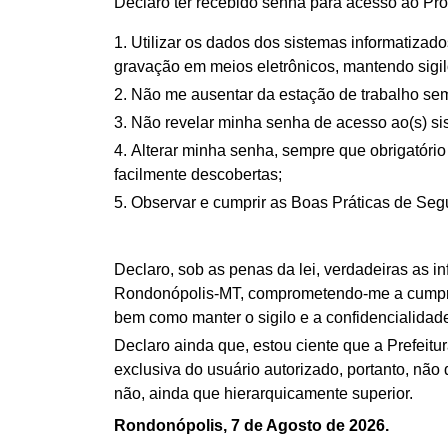
Declaro ter recebido senha para acesso ao Pr
Utilizar os dados dos sistemas informatizad
gravação em meios eletrônicos, mantendo sigil
Não me ausentar da estação de trabalho sem 
Não revelar minha senha de acesso ao(s) s
Alterar minha senha, sempre que obrigatóri
facilmente descobertas;
Observar e cumprir as Boas Práticas de Seg
Declaro, sob as penas da lei, verdadeiras as in
Rondonópolis-MT, comprometendo-me a cumprir
bem como manter o sigilo e a confidencialidad
Declaro ainda que, estou ciente que a Prefeit
exclusiva do usuário autorizado, portanto, não 
não, ainda que hierarquicamente superior.
Rondonópolis,
7 de Agosto de 2026
.