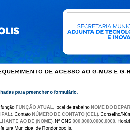
EQUERIMENTO DE ACESSO AO G-MUS E G-
nhadas para preencher o formulário.
, função
, local de trabalho
), Contato
, Conselho/Nú
, Nº CNS
, Horár
eitura Municipal de Rondonópolis.