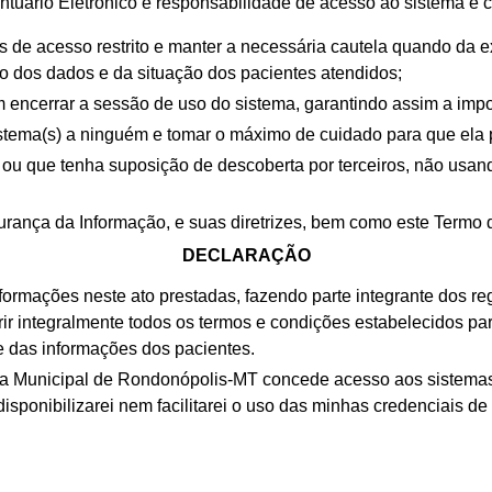
ontuário Eletrônico e responsabilidade de acesso ao sistema e
os de acesso restrito e manter a necessária cautela quando da 
o dos dados e da situação dos pacientes atendidos;
encerrar a sessão de uso do sistema, garantindo assim a impos
istema(s) a ninguém e tomar o máximo de cuidado para que e
o ou que tenha suposição de descoberta por terceiros, não us
urança da Informação, e suas diretrizes, bem como este Termo
DECLARAÇÃO
formações neste ato prestadas, fazendo parte integrante dos reg
 integralmente todos os termos e condições estabelecidos p
e das informações dos pacientes.
ura Municipal de Rondonópolis-MT concede acesso aos sistemas d
disponibilizarei nem facilitarei o uso das minhas credenciais d