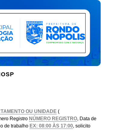
HOSP
(
mero Registro
, Data de
io de trabalho
, solicito